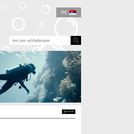
RS
Späť