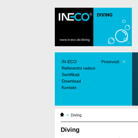
IN-ECO - Air and Vacuum Components - IN-
ECO duvalice, vakuum pumpe, merači
protoka
IN-ECO
Proizvodi
Referentni radovi
Sertifikati
Download
Kontakt
Domáca
Diving
stránka
Diving