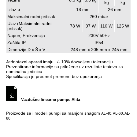
kg
kg
Izlaz ø
18 mm
26 mm
Maksimalni radni pritisak
260 mbar
Ulaz (Maksimalni radni
78 W
97 W
110 W
125 W
pritisak)
Napon, Frekvencija
230V 50Hz
Zaštita IP
IP54
Dimenzije D x Š x V
248 mm x 205 mm x 245 mm
Jednofazni aparati imaju +/- 10% dozvoljenu toleranciju.
Prezentirane informacije su priložene uz rezultate testova za
nominalnu jedinicu.
Specifikacija je predmet promene bez upozorenja.
Vazdušne linearne pumpe Alita
Proizvode se i modeli pumpi sa manjom snagom
AL-40, AL-60, AL-
.
80