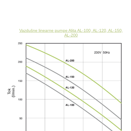
Vazdušne linearne pumpe Alita AL-100, AL-120, AL-150,
AL-200
)
T
o
k
(
l
/
m
i
n
.