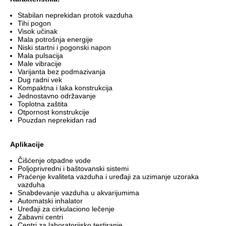
Stabilan neprekidan protok vazduha
Tihi pogon
Visok učinak
Mala potrošnja energije
Niski startni i pogonski napon
Mala pulsacija
Male vibracije
Varijanta bez podmazivanja
Dug radni vek
Kompaktna i laka konstrukcija
Jednostavno održavanje
Toplotna zaštita
Otpornost konstrukcije
Pouzdan neprekidan rad
Aplikacije
Čišćenje otpadne vode
Poljoprivredni i baštovanski sistemi
Praćenje kvaliteta vazduha i uređaji za uzimanje uzoraka
vazduha
Snabdevanje vazduha u akvarijumima
Automatski inhalator
Uređaji za cirkulaciono lečenje
Zabavni centri
Centri za laboratorijsko testiranje