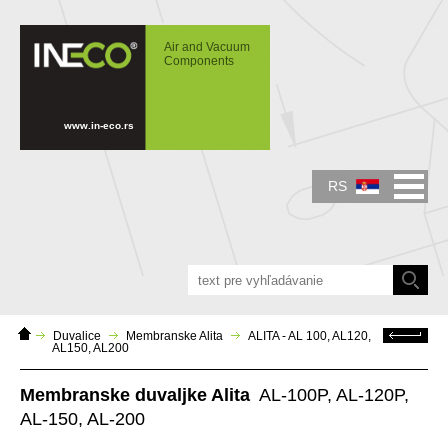
IN-ECO - Air and Vacuum Components -
ALITA vazdušne linearne pumpe
Air and Vacuum
Components
www.in-eco.rs
RS
Domáca
Späť
Duvalice
Membranske Alita
ALITA - AL 100, AL120,
stránka
AL150, AL200
Membranske duvaljke Alita
AL-100P, AL-120P,
AL-150, AL-200