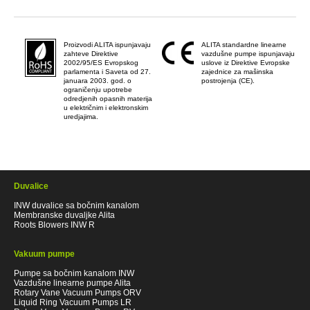
Proizvodi ALITA ispunjavaju
ALITA standardne linearne
zahteve Direktive
vazdušne pumpe ispunjavaju
2002/95/ES Evropskog
uslove iz Direktive Evropske
parlamenta i Saveta od 27.
zajednice za mašinska
januara 2003. god. o
postrojenja (CE).
ograničenju upotrebe
odredjenih opasnih materija
u električnim i elektronskim
uredjajima.
Duvalice
INW duvalice sa bočnim kanalom
Membranske duvaljke Alita
Roots Blowers INW R
Vakuum pumpe
Pumpe sa bočnim kanalom INW
Vazdušne linearne pumpe Alita
Rotary Vane Vacuum Pumps ORV
Liquid Ring Vacuum Pumps LR