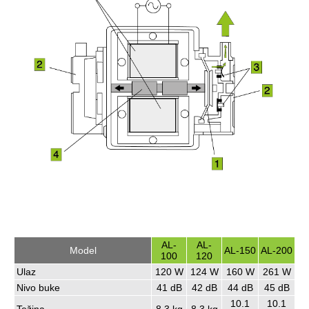
AL-
AL-
Model
AL-150
AL-200
100
120
Ulaz
120 W
124 W
160 W
261 W
Nivo buke
41 dB
42 dB
44 dB
45 dB
10.1
10.1
Težina
8.3 kg
8.3 kg