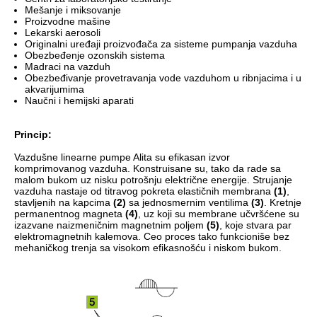
Mešanje i miksovanje
Proizvodne mašine
Lekarski aerosoli
Originalni uređaji proizvođača za sisteme pumpanja vazduha
Obezbeđenje ozonskih sistema
Madraci na vazduh
Obezbeđivanje provetravanja vode vazduhom u ribnjacima i u
akvarijumima
Naučni i hemijski aparati
Princip:
Vazdušne linearne pumpe Alita su efikasan izvor
komprimovanog vazduha. Konstruisane su, tako da rade sa
malom bukom uz nisku potrošnju električne energije. Strujanje
vazduha nastaje od titravog pokreta elastičnih membrana
(1)
,
stavljenih na kapcima
(2)
sa jednosmernim ventilima
(3)
. Kretnje
permanentnog magneta
(4)
, uz koji su membrane učvršćene su
izazvane naizmeničnim magnetnim poljem
(5)
, koje stvara par
elektromagnetnih kalemova. Ceo proces tako funkcioniše bez
mehaničkog trenja sa visokom efikasnošću i niskom bukom.