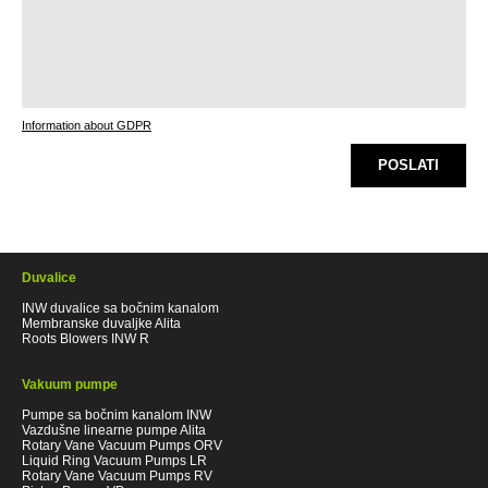
Information about GDPR
POSLATI
Duvalice
INW duvalice sa bočnim kanalom
Membranske duvaljke Alita
Roots Blowers INW R
Vakuum pumpe
Pumpe sa bočnim kanalom INW
Vazdušne linearne pumpe Alita
Rotary Vane Vacuum Pumps ORV
Liquid Ring Vacuum Pumps LR
Rotary Vane Vacuum Pumps RV