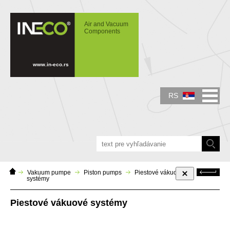
IN-ECO - Air and Vacuum Components -
Piestové vákuové systémy
Air and Vacuum
Components
www.in-eco.rs
RS
Domáca
Späť
Vakuum pumpe
Piston pumps
Piestové vákuové
stránka
systémy
Piestové vákuové systémy