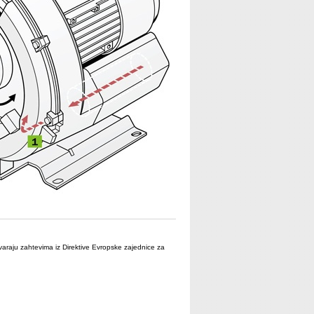
araju zahtevima iz Direktive Evropske zajednice za