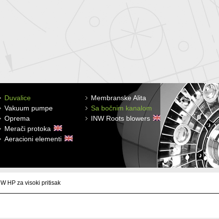
Duvalice
Membranske Alita
Membranske Alita
Vazdušni filteri
Vakuum pumpe
Sa bočnim kanalom
Sa bočnim kanalom
Filtracioni ulošci
Oprema
INW Roots blowers
Rotary vane pumps
Apsorpcioni prigušivaći buke
Merači protoka
Piston pumps
Aerating membrana
Aeracioni elementi
Liquid ring pump
Sigurnosni ventili, manometri,
povratni śiberi
W HP za visoki pritisak