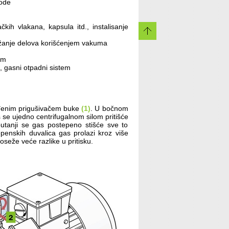
vode
kih vlakana, kapsula itd., instalisanje
držanje delova korišćenjem vakuma
em
m, gasni otpadni sistem
ađenim prigušivačem buke
(1)
. U bočnom
 se ujedno centrifugalnom silom pritišće
tanji se gas postepeno stišće sve to
tepenskih duvalica gas prolazi kroz više
seže veće razlike u pritisku.