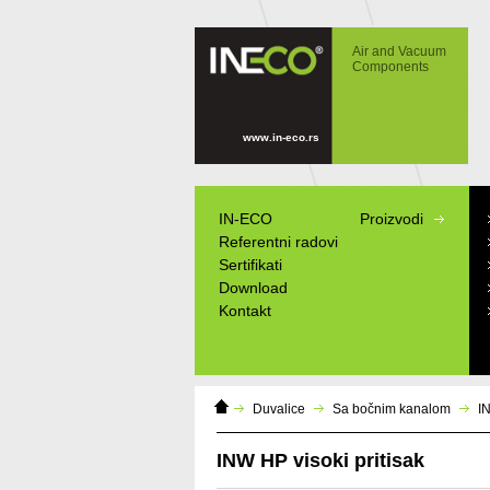
IN-ECO - Air and Vacuum Components -
Turbo duvaljke is sisaljke za visoki pritisak
Air and Vacuum
INW-HP
Components
www.in-eco.rs
IN-ECO
Proizvodi
Referentni radovi
Sertifikati
Download
Kontakt
Domáca
Duvalice
Sa bočnim kanalom
IN
stránka
INW HP visoki pritisak