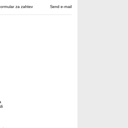
ormular za zahtev
Send e-mail
a
di