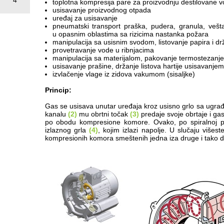
4
toplotna kompresija pare za proizvodnju destilovane 
usisavanje proizvodnog otpada
uređaj za usisavanje
pneumatski transport praška, pudera, granula, veštač
u opasnim oblastima sa rizicima nastanka požara
manipulacija sa usisnim svodom, listovanje papira i 
provetravanje vode u ribnjacima
manipulacija sa materijalom, pakovanje termostezanj
usisavanje prašine, držanje listova hartije usisavanje
izvlačenje vlage iz zidova vakumom (sisaljke)
Princip:
Gas se usisava unutar uređaja kroz usisno grlo sa ugr
kanalu
(2)
mu obrtni točak
(3)
predaje svoje obrtaje i gas
po obodu kompresione komore. Ovako, po spiralnoj pu
izlaznog grla
(4)
, kojim izlazi napolje. U slučaju višes
kompresionih komora smeštenih jedna iza druge i tako do