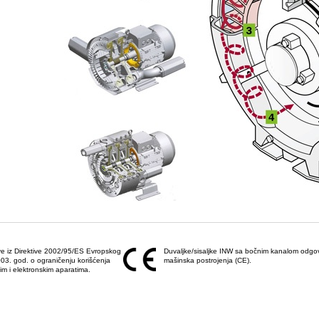
ove iz Direktive 2002/95/ES Evropskog
Duvaljke/sisaljke INW sa bočnim kanalom odgov
03. god. o ograničenju korišćenja
mašinska postrojenja (CE).
im i elektronskim aparatima.