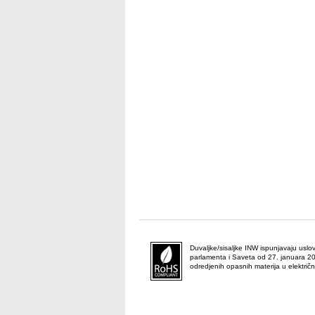
Duvaljke/sisaljke INW ispunjavaju usl
parlamenta i Saveta od 27. januara 20
odredjenih opasnih materija u električn