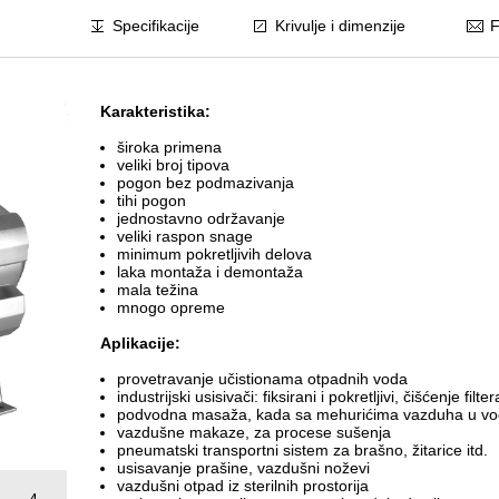
Specifikacije
Krivulje i dimenzije
F
Karakteristika:
široka primena
veliki broj tipova
pogon bez podmazivanja
tihi pogon
jednostavno održavanje
veliki raspon snage
minimum pokretljivih delova
laka montaža i demontaža
mala težina
mnogo opreme
Aplikacije:
provetravanje učistionama otpadnih voda
industrijski usisivači: fiksirani i pokretljivi, čišćenje filter
podvodna masaža, kada sa mehurićima vazduha u vo
vazdušne makaze, za procese sušenja
pneumatski transportni sistem za brašno, žitarice itd.
usisavanje prašine, vazdušni noževi
vazdušni otpad iz sterilnih prostorija