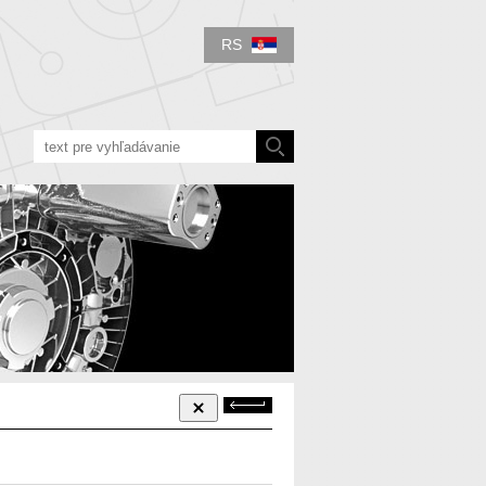
RS
Späť